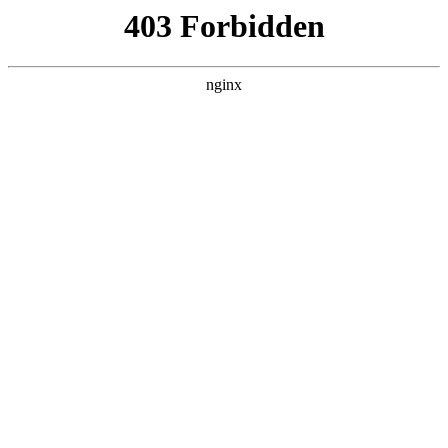
首页
>
新闻资讯
> 正文
模型抛光水口
2026-04-19 15:30:16
本篇文章给大家谈谈模型抛光水口，以及水流抛光对应的知识
点，希望对各位有所帮助，不要忘了收藏本站喔。
本文目录一览：
1、
什么叫“水口”?
2、
高达透明件因掉件造成的水口白痕怎么处理