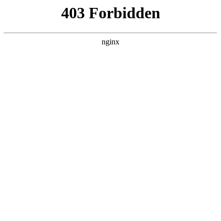
首页
>
行业动态
> 正文
brother手持标签打印机使用教程
2026-04-25 20:30:13
本篇文章给大家谈谈brother手持标签打印机使用教程，以及兄
弟手持标签打印机怎么使用 *** 对应的知识点，希望对各位有所
帮助，不要忘了收藏本站喔。
本文目录一览：
1、
手持式标签打印设置