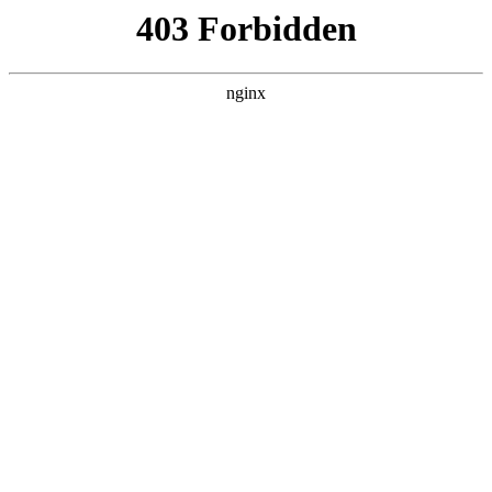
首页
>
行业动态
> 正文
智能全自动压力校验仪
2026-05-08 05:30:11
本篇文章给大家谈谈智能全自动压力校验仪，以及现场全自动
压力校验仪对应的知识点，希望对各位有所帮助，不要忘了收
藏本站喔。
本文目录一览：
1、
压力校验仪的校验仪操作 ***