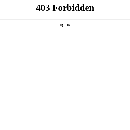
产品展示
新闻资讯
案例展示
行业动态
联系我
知识，其中也会对钻头口径进行解释，如果能碰巧解决你现在面临