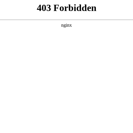
产品展示
新闻资讯
案例展示
行业动态
联系我
选型规范进行解释，如果能碰巧解决你现在面临的问题，别忘了