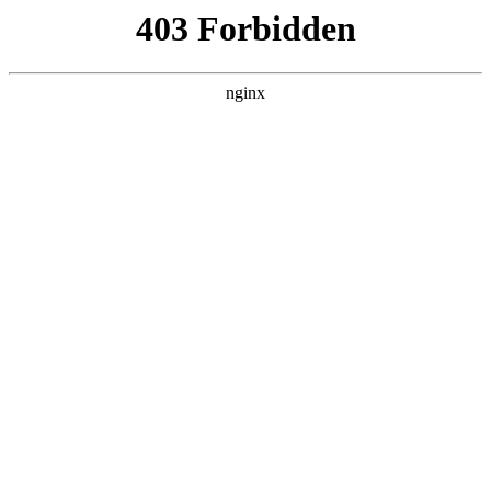
首页
>
关于我们
> 正文
数控各个字母 什么
2026-05-13 05:30:15
今天给各位分享数控各个字母什么的知识，其中也会对数控代
码所有字母是什么意思进行解释，如果能碰巧解决你现在面临
的问题，别忘了关注本站，现在开始吧！
本文目录一览：
1、
数控的字母都 什么意思