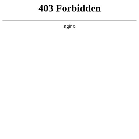
首页
>
关于我们
> 正文
回弹仪率定时,回弹值取连续向下弹击三次的稳
定回弹结果的
2026-05-20 00:30:14
本篇文章给大家谈谈回弹仪率定时,回弹值取连续向下弹击三次
的稳定回弹结果的，以及回弹仪率定应注意哪些事项对应的知
识点，希望对各位有所帮助，不要忘了收藏本站喔。
本文目录一览：
1、
回弹仪如何率定怎么调整内部构造