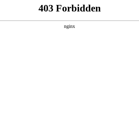
产品展示
新闻资讯
案例展示
行业动态
联系我
长虹玻璃门效果图对应的知识点，希望对各位有所帮助，不要忘
成为新晋网红