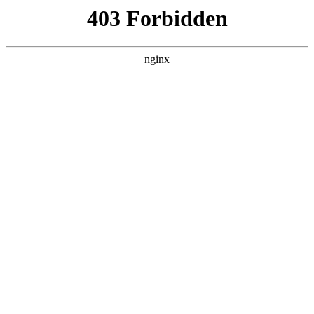
首页
>
联系我们
> 正文
液压大钳故障排除
2026-05-22 15:30:17
今天给各位分享液压大钳故障排除的知识，其中也会对液压大
钳操作规程进行解释，如果能碰巧解决你现在面临的问题，别
忘了关注本站，现在开始吧！
本文目录一览：
1、
液压钳常见故障有哪些