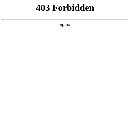
首页
>
案例展示
> 正文
表面粗糙度仪检定规程
2026-05-26 20:30:16
本篇文章给大家谈谈表面粗糙度仪检定规程，以及表面粗糙度
测量仪sj210对应的知识点，希望对各位有所帮助，不要忘了收
藏本站喔。
本文目录一览：
1、
粗糙度测量仪器误差国家标准是多少