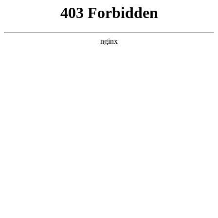
首页
>
行业动态
> 正文
焊锡焊接 *** 视频
2026-05-28 05:30:15
本篇文章给大家谈谈焊锡焊接 *** 视频，以及焊锡的教程对应的
知识点，希望对各位有所帮助，不要忘了收藏本站喔。
本文目录一览：
1、
如何用手工焊锡焊接?
2、
锡焊接的 ***