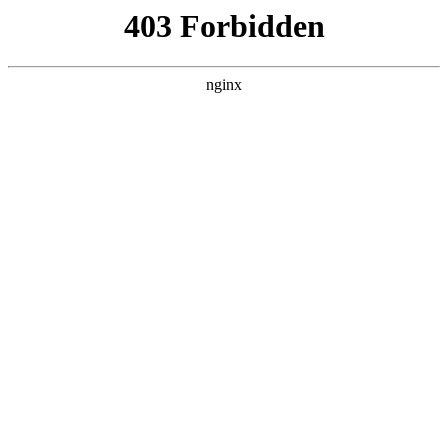
首页
>
联系我们
> 正文
气压钻井机工作原理
2026-05-29 00:30:07
本篇文章给大家谈谈气压钻井机工作原理，以及气钻井机多少
钱一台对应的知识点，希望对各位有所帮助，不要忘了收藏本
站喔。
本文目录一览：
1、
实验室齿轮泵