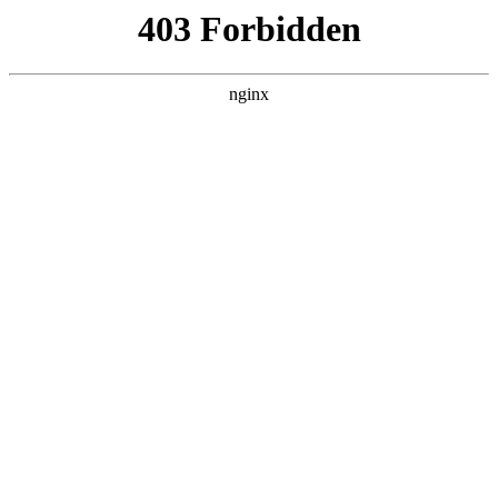
首页
>
产品展示
> 正文
钢化夹胶玻璃型号
2026-06-03 10:30:17
本篇文章给大家谈谈钢化夹胶玻璃型号，以及10+10钢化夹胶玻
璃对应的知识点，希望对各位有所帮助，不要忘了收藏本站
喔。
本文目录一览：
1、
钢化夹胶玻璃的规格一般有那些