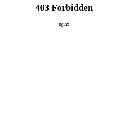
产品展示
新闻资讯
案例展示
行业动态
联系我
其中也会对牙轮钻头型号说明进行解释，如果能碰巧解决你现在