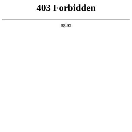
首页
>
产品展示
> 正文
康斯特压力校验仪价格
2026-06-08 15:30:13
今天给各位分享康斯特压力校验仪价格的知识，其中也会对康
斯特压力校验仪用户手册进行解释，如果能碰巧解决你现在面
临的问题，别忘了关注本站，现在开始吧！
本文目录一览：
1、
康斯特仪表科技股份有限公司的成长历程