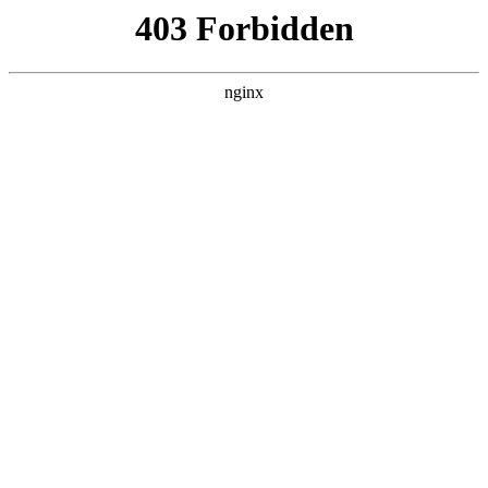
首页
>
新闻资讯
> 正文
钻头怎么磨没有毛刺
2026-06-16 15:30:13
今天给各位分享钻头怎么磨没有毛刺的知识，其中也会对我钻
头怎样磨才能不出长屑进行解释，如果能碰巧解决你现在面临
的问题，别忘了关注本站，现在开始吧！
本文目录一览：
1、
怎样才能磨好麻花钻头?用来扩孔的,表面要求没毛
刺?