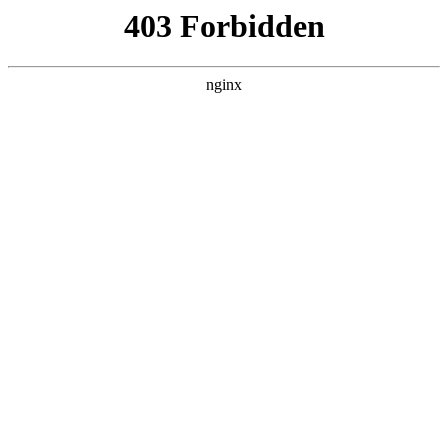
首页
>
行业动态
> 正文
ppr阀门种类及图例
2026-06-19 05:30:11
本篇文章给大家谈谈ppr阀门种类及图例，以及ppr阀门图片对应
的知识点，希望对各位有所帮助，不要忘了收藏本站喔。
本文目录一览：
1、
ppr水管土截止阀分进出水方向吗
2、
塑料水管开关阀门怎么辨认开和关?