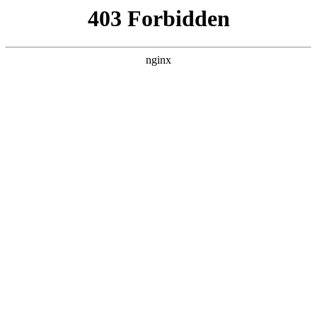
首页
>
新闻资讯
> 正文
自来水阀门漏水怎么修
2026-06-21 05:30:12
今天给各位分享自来水阀门漏水怎么修的知识，其中也会对旋
转式阀门漏水怎么修进行解释，如果能碰巧解决你现在面临的
问题，别忘了关注本站，现在开始吧！
本文目录一览：
1、
房子的自来水阀门坏了,正在漏水,应该找谁修理?