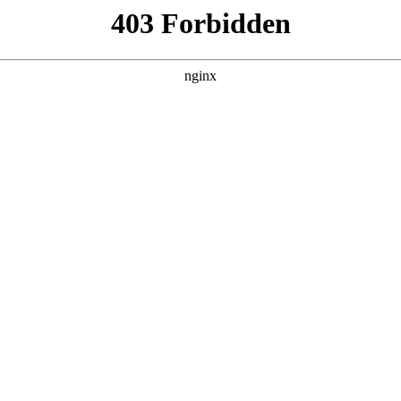
产品展示
新闻资讯
案例展示
行业动态
联系我
规范要求对应的知识点，希望对各位有所帮助，不要忘了收藏本