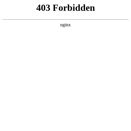
首页
>
新闻资讯
> 正文
玻璃门如何安装磁力锁
2026-06-28 00:30:15
本篇文章给大家谈谈玻璃门如何安装磁力锁，以及玻璃门安装
磁力锁门头缝隙要求对应的知识点，希望对各位有所帮助，不
要忘了收藏本站喔。
本文目录一览：
1、
门禁磁力锁安装 ***