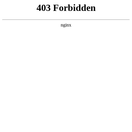
首页
>
行业动态
> 正文
家庭门铃安装接线图
2026-06-29 05:30:14
今天给各位分享家庭门铃安装接线图的知识，其中也会对家庭
用门铃进行解释，如果能碰巧解决你现在面临的问题，别忘了
关注本站，现在开始吧！
本文目录一览：
1、
门禁考勤机怎么接线