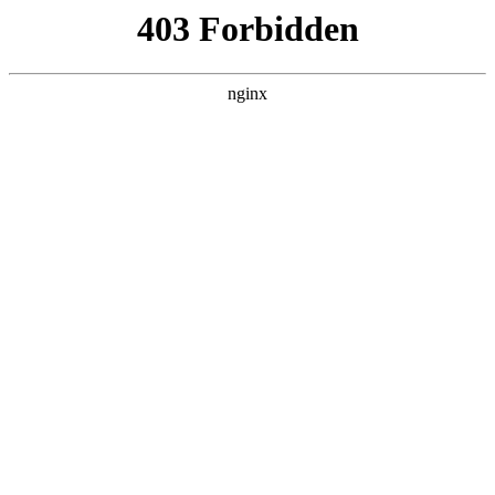
首页
>
联系我们
> 正文
如何焊好锡
2026-06-30 00:30:15
本篇文章给大家谈谈如何焊好锡，以及咋样焊锡快又好看对应
的知识点，希望对各位有所帮助，不要忘了收藏本站喔。
本文目录一览：
1、
焊锡怎么才能焊好
2、
锡焊接的 ***