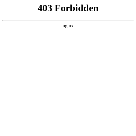
首页
>
联系我们
> 正文
怎么知道 内膜厚度
2026-07-05 00:30:13
本篇文章给大家谈谈怎么知道内膜厚度，以及怎样判断内膜厚
度对应的知识点，希望对各位有所帮助，不要忘了收藏本站
喔。
本文目录一览：
1、
B超怎么看 内膜