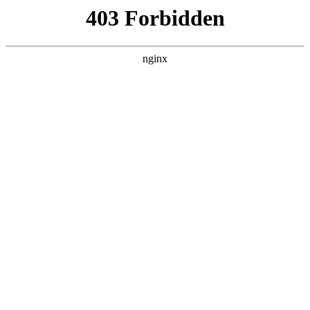
首页
>
联系我们
> 正文
数控车床精车的循环指令
2026-07-06 15:30:18
本篇文章给大家谈谈数控车床精车的循环指令，以及数控车粗
车精车循环指令对应的知识点，希望对各位有所帮助，不要忘
了收藏本站喔。
本文目录一览：
1、
数控车床,G71循环粗车到最后一刀时候,这个指令最
后循环到哪个点停止呢...