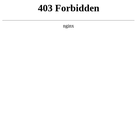
首页
>
联系我们
> 正文
镀锌层厚度和重量换算
2026-07-07 10:30:16
本篇文章给大家谈谈镀锌层厚度和重量换算，以及镀锌层厚度
单位叫什么对应的知识点，希望对各位有所帮助，不要忘了收
藏本站喔。
本文目录一览：
1、
镀锌层的厚度怎么算?