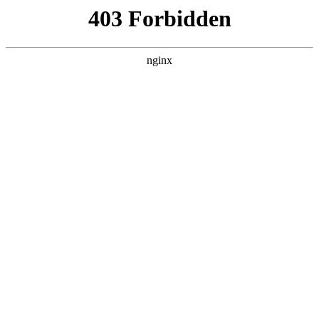
首页
>
联系我们
> 正文
白山钢板测厚仪价格
2026-07-08 15:30:09
今天给各位分享白山钢板测厚仪价格的知识，其中也会对钢材
测厚仪哪个牌子好?进行解释，如果能碰巧解决你现在面临的问
题，别忘了关注本站，现在开始吧！
本文目录一览：
1、
镀锌层测厚仪的价格大概是多少？