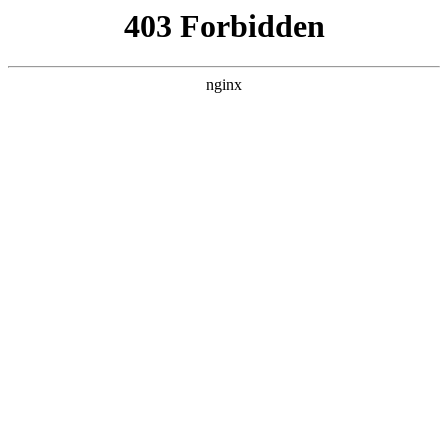
首页
>
关于我们
> 正文
弹簧管压力校验实验目的
2026-07-09 05:30:17
今天给各位分享弹簧管压力校验实验目的的知识，其中也会对
弹簧管压力在测量稳定压力时正常操作压力应该为量程的进行
解释，如果能碰巧解决你现在面临的问题，别忘了关注本站，
现在开始吧！
本文目录一览：
1、
计量器具周期检定的原因和目的是什么