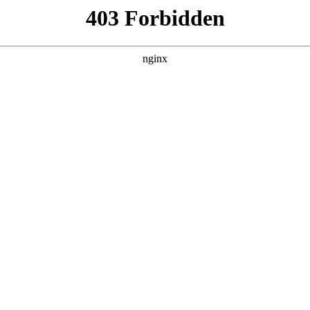
产品展示
新闻资讯
案例展示
行业动态
联系我
以及何谓仪表的精度等级对应的知识点，希望对各位有所帮助，