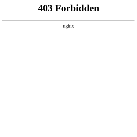
首页
>
联系我们
> 正文
管道阀门开关方向标识图
2025-05-29 00:30:12
本篇文章给大家谈谈管道阀门开关方向标识图，以及管道阀门
开关怎么看对应的知识点，希望对各位有所帮助，不要忘了收
藏本站喔。
本文目录一览：
1、
地暖阀门关闭的正确 ***