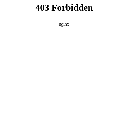
首页
>
行业动态
> 正文
嵌入式磁力锁安装示意图
2025-06-15 00:30:08
今天给各位分享嵌入式磁力锁安装示意图的知识，其中也会对
嵌入式电磁锁的安装 *** 进行解释，如果能碰巧解决你现在面临
的问题，别忘了关注本站，现在开始吧！
本文目录一览：
1、
嵌入式消毒柜电磁锁怎么换