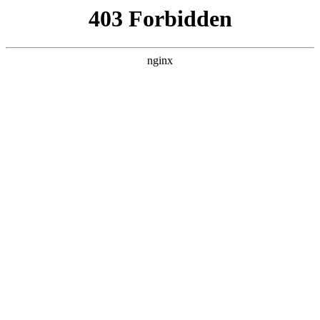
首页
>
联系我们
> 正文
石油钻井用钻头类型及型号
2025-06-18 05:30:09
今天给各位分享石油钻井用钻头类型及型号的知识，其中也会
对石油钻井钻具规格表进行解释，如果能碰巧解决你现在面临
的问题，别忘了关注本站，现在开始吧！
本文目录一览：
1、
pdc钻头有哪些