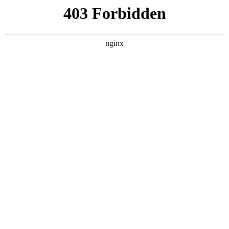
首页
>
行业动态
> 正文
全自动焊线机设备厂家
2025-06-19 10:30:14
本篇文章给大家谈谈全自动焊线机设备厂家，以及全自动焊线
机工作过程对应的知识点，希望对各位有所帮助，不要忘了收
藏本站喔。
本文目录一览：
1、
深圳市国冶星光电子有限公司公司简介