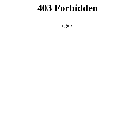
产品展示
新闻资讯
案例展示
行业动态
联系我
几种型号对应的知识点，希望对各位有所帮助，不要忘了收藏本