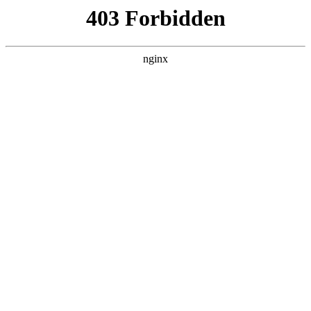
首页
>
新闻资讯
> 正文
数控主轴分度怎么编
2025-06-27 15:30:07
今天给各位分享数控主轴分度怎么编的知识，其中也会对主轴
分度程序进行解释，如果能碰巧解决你现在面临的问题，别忘
了关注本站，现在开始吧！
本文目录一览：
1、
华兴系统怎么用主轴分度