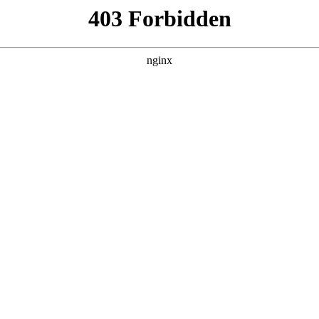
产品展示
新闻资讯
案例展示
行业动态
联系我
以及混凝土 瓷砖 墙体 打孔 用什么钻头对应的知识点，希望对