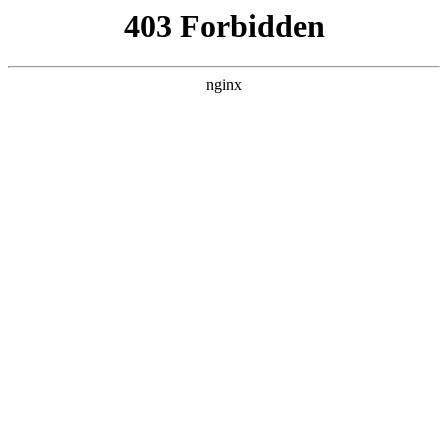
首页
>
联系我们
> 正文
保护层厚度用什么仪器测
2025-08-01 15:30:21
本篇文章给大家谈谈保护层厚度用什么仪器测，以及保护层厚
度检测 *** 对应的知识点，希望对各位有所帮助，不要忘了收藏
本站喔。
本文目录一览：
1、
建筑测钢筋保护层怎么测