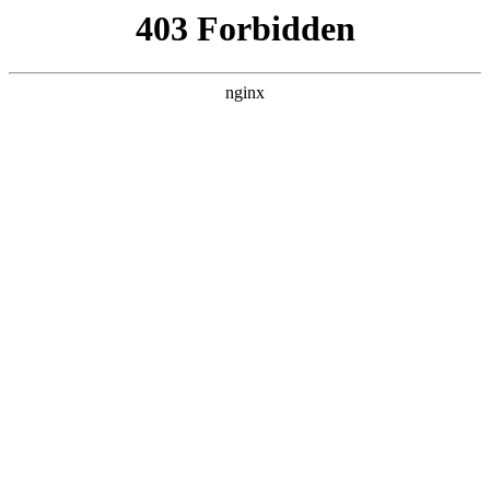
首页
>
关于我们
> 正文
牙齿矫正隐形和钢丝
2025-08-14 10:30:10
本篇文章给大家谈谈牙齿矫正隐形和钢丝，以及牙齿矫正隐形
和钢丝哪个有效果对应的知识点，希望对各位有所帮助，不要
忘了收藏本站喔。
本文目录一览：
1、
隐形正畸与传统正畸的区别