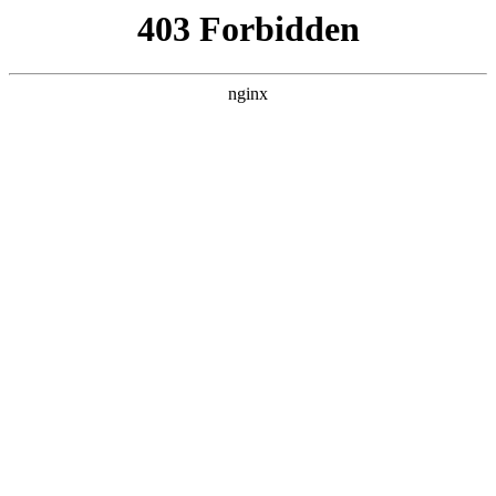
首页
>
新闻资讯
> 正文
防火门磁力锁安装示意图视频
2025-08-15 05:30:06
今天给各位分享防火门磁力锁安装示意图视频的知识，其中也
会对防火门磁力锁安装示意图视频教程进行解释，如果能碰巧
解决你现在面临的问题，别忘了关注本站，现在开始吧！
本文目录一览：
1、
防火门顺位器与磁力锁同一位置怎么安装