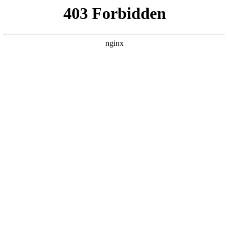
首页
>
新闻资讯
> 正文
烙铁头936和907系列是什么意思
2025-08-22 00:30:06
今天给各位分享烙铁头936和907系列是什么意思的知识，其中
也会对936烙铁头接线图进行解释，如果能碰巧解决你现在面临
的问题，别忘了关注本站，现在开始吧！
本文目录一览：
1、
白光焊台936,907区别