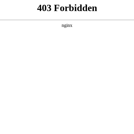
产品展示
新闻资讯
案例展示
行业动态
联系我
其中也会对电视机维修讲解进行解释，如果能碰巧解决你现在面