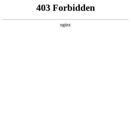
首页
>
行业动态
> 正文
数控车床操作面板上各开关手柄的功能
2025-09-05 00:30:11
本篇文章给大家谈谈数控车床操作面板上各开关手柄的功能，
以及车床各手柄按钮的功能图示对应的知识点，希望对各位有
所帮助，不要忘了收藏本站喔。
本文目录一览：
1、
数控车床操作面板个键都各自 什么含义?