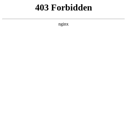
首页
>
关于我们
> 正文
高达水口钳排行榜
2025-09-05 10:30:08
今天给各位分享高达水口钳排行榜的知识，其中也会对可以一
刀流的高达水口钳进行解释，如果能碰巧解决你现在面临的问
题，别忘了关注本站，现在开始吧！
本文目录一览：
1、
我打算开始接触高达模型,有什么工具是必须买的
吗?