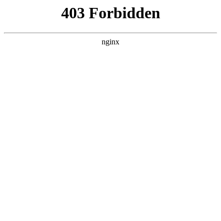
首页
>
新闻资讯
> 正文
奥控温控故障代码
2025-09-07 10:30:10
今天给各位分享奥控温控故障代码的知识，其中也会对奥控温
控ak211进行解释，如果能碰巧解决你现在面临的问题，别忘了
关注本站，现在开始吧！
本文目录一览：
1、
冷库温控器型号AK-223使用说明书,要知道代码调节
上限,下限,温差,化_百...