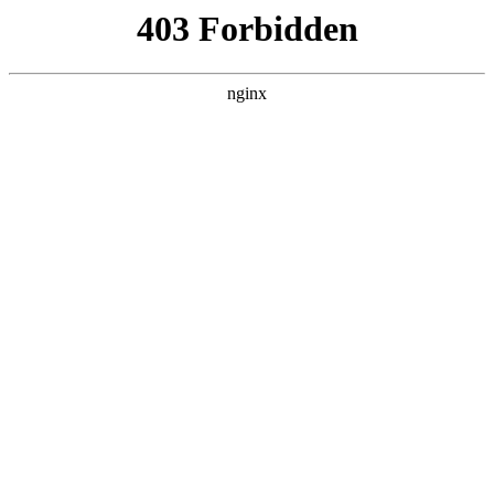
首页
>
关于我们
> 正文
混凝土强度检测回弹法步骤
2025-09-13 15:30:07
今天给各位分享混凝土强度检测回弹法步骤的知识，其中也会
对混凝土强度回弹检测 *** 进行解释，如果能碰巧解决你现在面
临的问题，别忘了关注本站，现在开始吧！
本文目录一览：
1、
【实验报告】土木工程试验:回弹法检测结构混凝土
强度