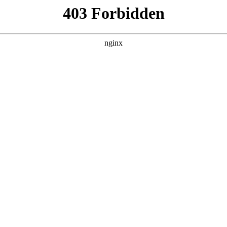
产品展示
新闻资讯
案例展示
行业动态
联系我
也会对铝焊机焊不住怎么解决 *** 进行解释，如果能碰巧解决