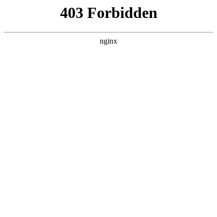
首页
>
产品展示
> 正文
光电仪器操作师就业
2025-09-17 20:30:15
今天给各位分享光电仪器操作师就业的知识，其中也会对光电
仪器操作师报考条件进行解释，如果能碰巧解决你现在面临的
问题，别忘了关注本站，现在开始吧！
本文目录一览：
1、
考取了1+x美容光电仪器操作证书对自己美业就业
有哪些规划