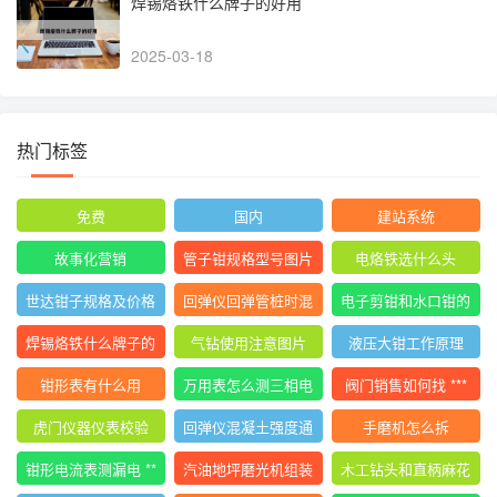
焊锡烙铁什么牌子的好用
2025-03-18
热门标签
免费
国内
建站系统
故事化营销
管子钳规格型号图片
电烙铁选什么头
尺寸
世达钳子规格及价格
回弹仪回弹管桩时混
电子剪钳和水口钳的
大全
凝土碎
区别
焊锡烙铁什么牌子的
气钻使用注意图片
液压大钳工作原理
好用
钳形表有什么用
万用表怎么测三相电
阀门销售如何找 ***
压平衡
虎门仪器仪表校验
回弹仪混凝土强度通
手磨机怎么拆
用计算公式
钳形电流表测漏电 **
汽油地坪磨光机组装
木工钻头和直柄麻花