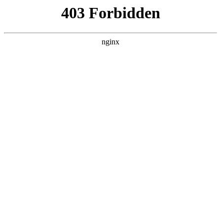
首页
>
联系我们
> 正文
钢丝骨架复合管打压规定
2025-10-29 05:30:15
本篇文章给大家谈谈钢丝骨架复合管打压规定，以及钢丝网骨
架塑料复合管工作压力对应的知识点，希望对各位有所帮助，
不要忘了收藏本站喔。
本文目录一览：
1、
钢丝骨架pe管打气压,应该是工作压力的几倍