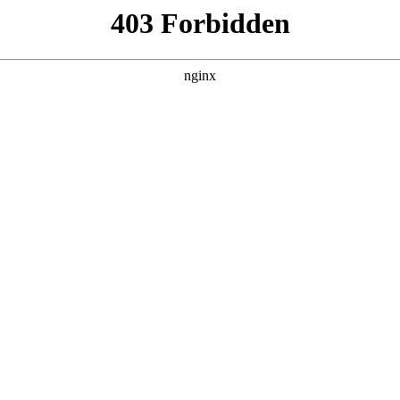
产品展示
新闻资讯
案例展示
行业动态
联系我
业类别
类别的知识，其中也会对检测技术与仪器专业就业前景进行解释
站，现在开始吧！