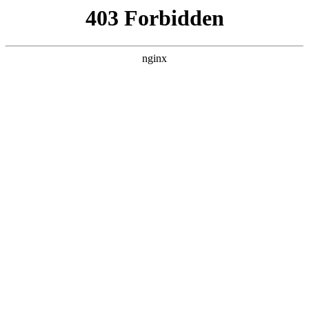
首页
>
关于我们
> 正文
财务打孔机钻头更换
2025-11-05 20:30:14
本篇文章给大家谈谈财务打孔机钻头更换，以及财务打孔机怎
么拆对应的知识点，希望对各位有所帮助，不要忘了收藏本站
喔。
本文目录一览：
1、
打孔机怎么换针头